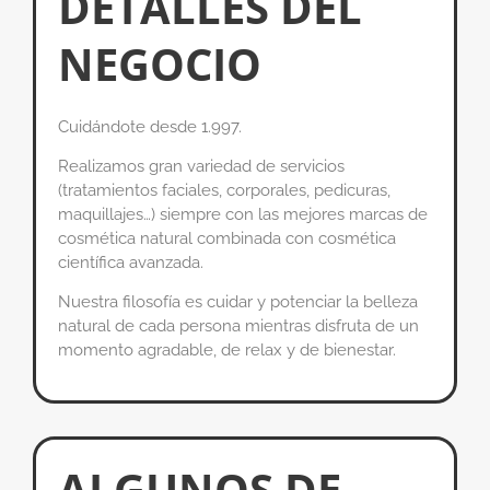
DETALLES DEL
NEGOCIO
Cuidándote desde 1.997.
Realizamos gran variedad de servicios
(tratamientos faciales, corporales, pedicuras,
maquillajes…) siempre con las mejores marcas de
cosmética natural combinada con cosmética
científica avanzada.
Nuestra filosofía es cuidar y potenciar la belleza
natural de cada persona mientras disfruta de un
momento agradable, de relax y de bienestar.
ALGUNOS DE